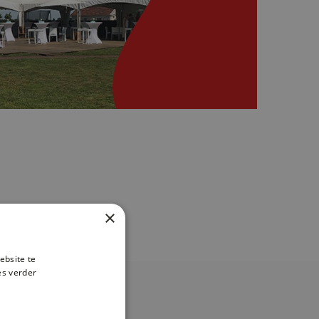
×
ebsite te
es verder