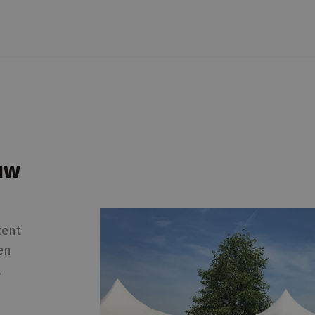
uw
tent
en
,