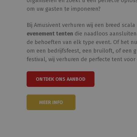
organiseren en zoekt u een perfecte oplos
ANONCHK
Microsoft
om uw gasten te imponeren?
Corporatio
.c.clarity.ms
MR
Microsoft
Bij Amusivent verhuren wij een breed scala
Corporatio
.c.clarity.ms
evenement tenten
die naadloos aansluiten 
de behoeften van elk type event. Of het n
_fbp
Meta Platf
Inc.
om een bedrijfsfeest, een bruiloft, of een 
.amusivent.
festival, wij verhuren de perfecte tent voor 
CLID
www.clarity
ONTDEK ONS AANBOD
MEER INFO