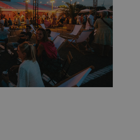
website gebruikt en over
en voordat hij de
het gebruik van de website
everen, zoals realtime
en van media-inhoud op
melen over
ite-inhoud van de