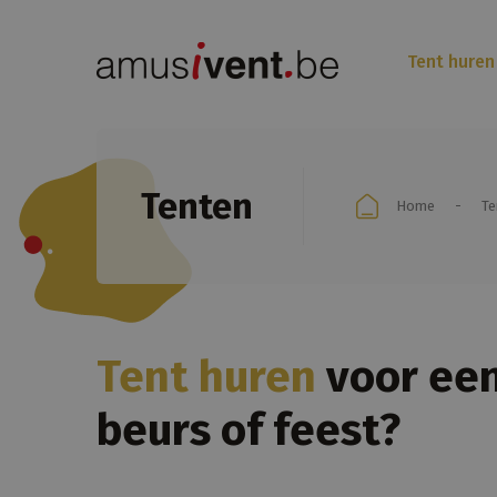
Tent huren
Tenten
Home
Te
Tent huren
voor een
beurs of feest?