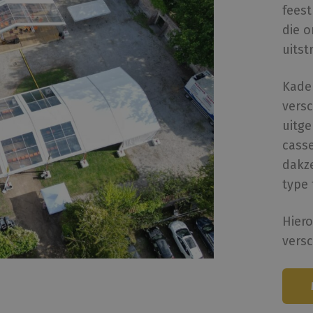
feest
die 
uitst
Kade
vers
uitg
casse
dakze
type 
Hiero
versc