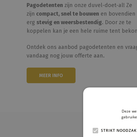
Pagodetenten
zijn onze duvel-doet-al! Ze
zijn
compact, snel te bouwen
en bovendien 
erg
stevig en weersbestendig
. Door ze te
koppelen kan je een hele ruime tent beko
Ontdek ons aanbod pagodetenten en vraa
vandaag nog jouw offerte aan.
MEER INFO
Deze web
gebruike
STRIKT NOODZAK