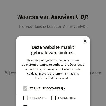
Waarom een Amusivent-DJ?
Hiervoor kies je best een Amusivent-DJ:
×
Deze website maakt
gebruik van cookies.
Deze website gebruikt cookies om uw
gebruikerservaring te verbeteren. Door onze
JARENLANGE ERVARING
website te gebruiken, stemt u in met alle
Wij weten een publiek onmiddellijk in te schatten en te
W
cookies in overeenstemming met ons
Cookiebeleid.
Lees verder
'bespelen'.
v
STRIKT NOODZAKELIJK
PRESTATIE
TARGETING