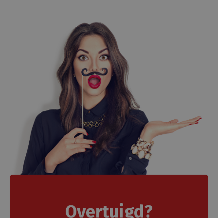
wanneer ze socia
media gebruike
website-inhoud 
de bezochte pag
te delen.
Overtuigd?