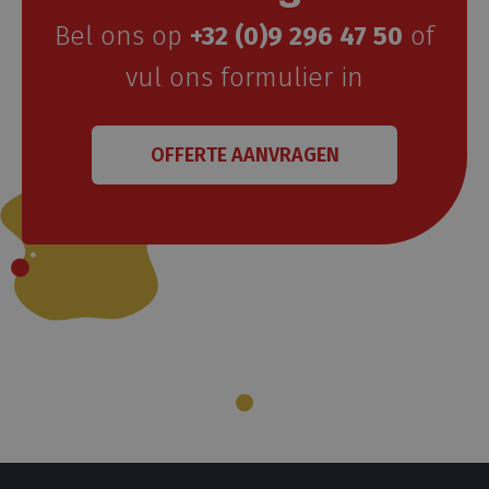
Bel ons op
+32 (0)9 296 47 50
of
vul ons formulier in
OFFERTE AANVRAGEN