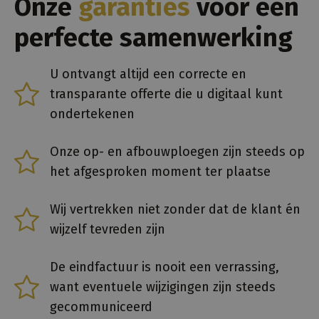
Onze
garanties
voor een
advertenties die 
eindgebruiker
mogelijk heeft g
perfecte samenwerking
voordat hij de
genoemde websi
bezocht.
U ontvangt altijd een correcte en
MR
7 dagen
Dit is een Micros
Microsoft
MSN 1st party co
Corporation
transparante offerte die u digitaal kunt
die we gebruike
.c.clarity.ms
het gebruik van 
ondertekenen
website voor int
analyses te mete
_fbp
3 maanden
Gebruikt door
Meta Platform
Onze op- en afbouwploegen zijn steeds op
Facebook om ee
Inc.
reeks
.amusivent.be
het afgesproken moment ter plaatse
advertentieprod
te leveren, zoals
realtime bieden 
externe advertee
Wij vertrekken niet zonder dat de klant én
CLID
www.clarity.ms
1 jaar
Deze cookie wor
wijzelf tevreden zijn
meestal ingestel
door Dstillery o
delen van media
inhoud op social
De eindfactuur is nooit een verrassing,
media mogelijk t
maken. Het kan 
want eventuele wijzigingen zijn steeds
informatie
verzamelen over
gecommuniceerd
websitebezoeker