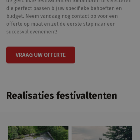
de geschikte festivaltent en toebehoren te selecteren
Niet-geclassificeerd
die perfect passen bij uw specifieke behoeften en
budget. Neem vandaag nog contact op voor een
Strikt noodzakelijke cookies maken de
offerte op maat en zet de eerste stap naar een
kernfunctionaliteiten van de website mogelijk,
zoals gebruikersaanmelding en accountbeheer.
succesvol evenement!
De website kan niet goed worden gebruikt
zonder de strikt noodzakelijke cookies.
Aanbieder /
Naam
Vervaldatum
Oms
Domein
VRAAG UW OFFERTE
CookieScriptConsent
1 maand
Dez
CookieScript
wor
www.amusivent.be
doo
Scr
om
coo
van
Realisaties festivaltenten
on
coo
van
Scr
noo
cor