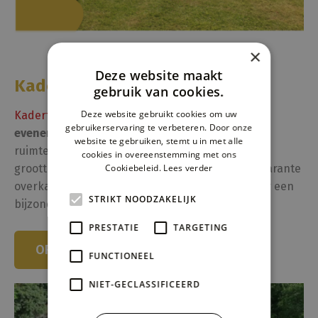
×
Deze website maakt
Kadertenten huren
gebruik van cookies.
Deze website gebruikt cookies om uw
Kadertenten
zijn ideaal voor
grootschalige
gebruikerservaring te verbeteren. Door onze
evenementen
zoals beurzen en festivals. Ze zijn
website te gebruiken, stemt u in met alle
ruimtelijk, duurzaam en aanpasbaar aan diverse
cookies in overeenstemming met ons
groottes. Extra’s zoals houten vloeren en transparante
Cookiebeleid.
Lees verder
overkappingen kunnen worden toegevoegd voor een
STRIKT NOODZAKELIJK
bijzondere ambiance.
PRESTATIE
TARGETING
OFFERTE AANVRAGEN
FUNCTIONEEL
NIET-GECLASSIFICEERD