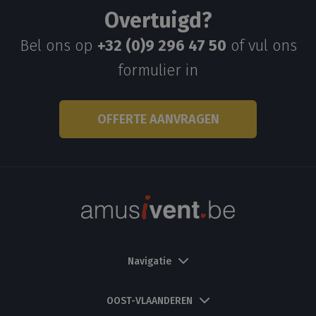
.amusivent.be
advertentieprod
Overtuigd?
te leveren, zoals
realtime bieden 
externe advertee
Bel ons op
+32 (0)9 296 47 50
of vul ons
CLID
www.clarity.ms
1 jaar
Deze cookie wor
formulier in
meestal ingestel
door Dstillery o
delen van media
inhoud op social
media mogelijk t
OFFERTE AANVRAGEN
maken. Het kan 
informatie
verzamelen over
websitebezoeker
wanneer ze socia
media gebruike
website-inhoud 
de bezochte pag
te delen.
Navigatie
OOST-VLAANDEREN