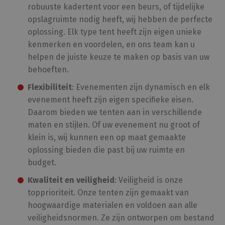
Scr
robuuste kadertent voor een beurs, of tijdelijke
om
opslagruimte nodig heeft, wij hebben de perfecte
coo
van
oplossing. Elk type tent heeft zijn eigen unieke
on
coo
kenmerken en voordelen, en ons team kan u
van
Scr
helpen de juiste keuze te maken op basis van uw
noo
cor
behoeften.
Flexibiliteit
: Evenementen zijn dynamisch en elk
evenement heeft zijn eigen specifieke eisen.
Daarom bieden we tenten aan in verschillende
Aanbieder /
Naam
Vervaldatum
Omschrijving
Domein
maten en stijlen. Of uw evenement nu groot of
Aanbieder /
Naam
Vervaldatum
Omschrijvin
klein is, wij kunnen een op maat gemaakte
_clsk
1 dag
Microsoft
Domein
.amusivent.be
oplossing bieden die past bij uw ruimte en
_gat_UA-
.amusivent.be
60 seconden
Dit is een
Aanbieder /
Naam
Vervaldatum
Omschrijving
_clck
.amusivent.be
1 jaar
33935571-1
patroontype
budget.
Domein
cookie inges
door Google
SM
.c.clarity.ms
Sessie
Dit is een Micros
Kwaliteit en veiligheid
: Veiligheid is onze
Analytics, wa
MSN 1st party co
het
die we gebruike
topprioriteit. Onze tenten zijn gemaakt van
patroonelem
het gebruik van 
de naam het
hoogwaardige materialen en voldoen aan alle
website voor int
unieke
analyses te mete
identiteits
veiligheidsnormen. Ze zijn ontworpen om bestand
bevat van he