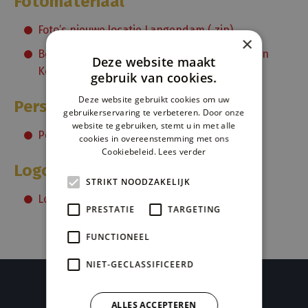
Fotomateriaal
Foto’s nieuwe locatie Langendam (.zip)
×
Bestuurders Tom Van der Vennet (zittend) en
Deze website maakt
Kenneth Viellard (staand)
gebruik van cookies.
Deze website gebruikt cookies om uw
Persartikel
gebruikerservaring te verbeteren. Door onze
website te gebruiken, stemt u in met alle
Persbericht 20231207 (.doc)
cookies in overeenstemming met ons
Cookiebeleid.
Lees verder
Logo
STRIKT NOODZAKELIJK
Logo Amusivent (.png)
PRESTATIE
TARGETING
FUNCTIONEEL
NIET-GECLASSIFICEERD
Overtuigd?
ALLES ACCEPTEREN